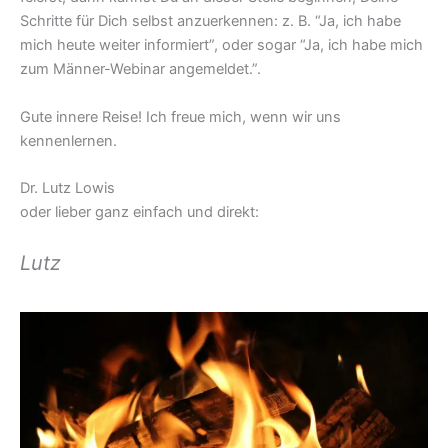
Schritte für Dich selbst anzuerkennen: z. B. “Ja, ich habe
mich heute weiter informiert”, oder sogar “Ja, ich habe mich
zum Männer-Webinar angemeldet.”.
Gute innere Reise! Ich freue mich, wenn wir uns
kennenlernen.
Dr. Lutz Lowis
oder lieber ganz einfach und direkt:
Lutz