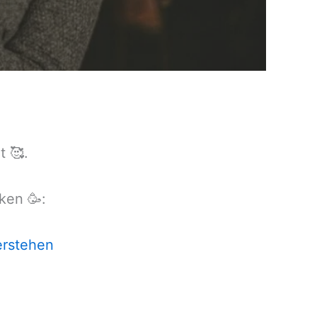
 🥰.
ken 🥳:
erstehen