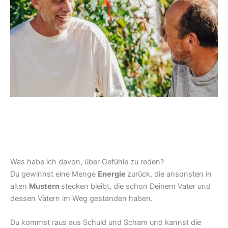
Was habe ich davon, über Gefühle zu reden?
Du gewinnst eine Menge
Energie
zurück, die ansonsten in
alten
Mustern
stecken bleibt, die schon Deinem Vater und
dessen Vätern im Weg gestanden haben.
Du kommst raus aus Schuld und Scham und kannst die